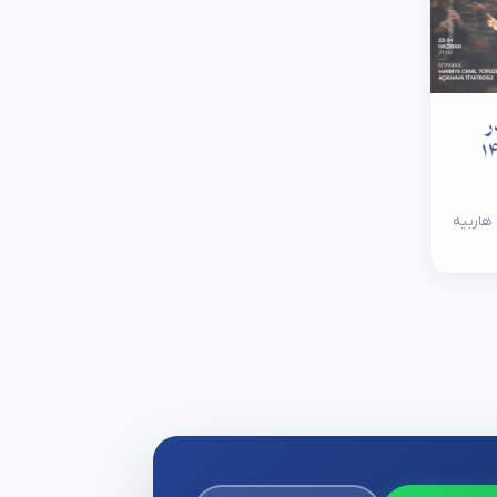
ر
 هاربیه