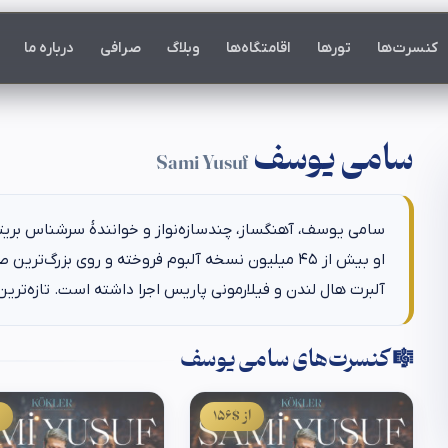
کنسرت‌ها
تورها
اقامتگاه‌ها
وبلاگ
صرافی
درباره ما
سامی یوسف
Sami Yusuf
سامی یوسف، آهنگساز، چندسازه‌نواز و خوانندهٔ سرشناس بری
او بیش از ۴۵ میلیون نسخه آلبوم فروخته و روی بزرگ‌تر
آلبرت هال لندن و فیلارمونی پاریس اجرا داشته است. تازه‌ترین آلبوم او «stasy
🎼 کنسرت‌های سامی یوسف
از $156
ا