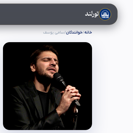
تورلند
خانه
/
خوانندگان
/
سامی یوسف