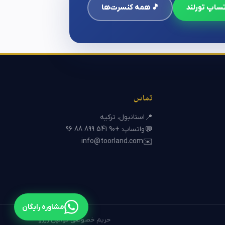
ساپ تورلند
🎵 همه کنسرت‌ها
تماس
استانبول، ترکیه
📍
واتساپ: +90 541 899 88 96
💬
info@toorland.com
✉️
مشاوره رایگان
حریم خصوصی
·
قوانین رزرو