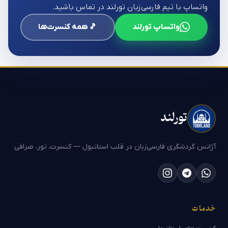
واتساپ با تیم فارسی‌زبان تورلند در تماس باشید.
واتساپ تورلند
🎵 همه کنسرت‌ها
تورلند
آژانس گردشگری فارسی‌زبان در قلب استانبول — کنسرت، تور، صرافی
خدمات