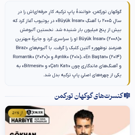
گوکهان تورکمن، خوانندهٔ پاپِ ترکیه، کارِ حرفه‌ای‌اش را در
سالِ ۲۰۰۵ با آهنگِ «Büyük İnsan» در یوتیوب آغاز کرد که
بیش از پنج میلیون بار شنیده شد. نخستین آلبومش
«Büyük İnsan» (۲۰۰۸) او را سراسری کرد و جایزهٔ «بهترین
هنرمندِ نوظهور»ِ آلتین کلبک را گرفت. با آلبوم‌های «Biraz
Ayrılık» (۲۰۱۰)، «En Baştan» (۲۰۱۴) و «Romantik» (۲۰۲۰)
و آهنگ‌های ماندگاری چون «Çatı Katı» و «Bitmesin» به
یکی از چهره‌های اصلیِ پاپِ ترکیه بدل شد.
🎼 کنسرت‌های گوکهان تورکمن
از $57