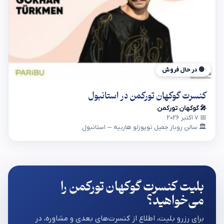
🟢 در حال فروش
کنسرت گوکهان تورکمن در استانبول
🎤 گوکهان تورکمن
📅 7 اکتبر 2026
🏛 سالن روباز جمیل توپوزلو هاربیه — استانبول
بلیت کنسرت گوکهان تورکمن را
می‌خواهید؟
برای رزرو بلیت، اطلاع از کنسرت‌های بعدی و مشاوره، در