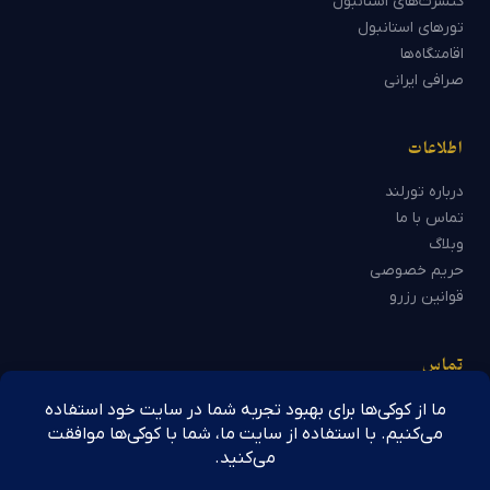
کنسرت‌های استانبول
تورهای استانبول
اقامتگاه‌ها
صرافی ایرانی
اطلاعات
درباره تورلند
تماس با ما
وبلاگ
حریم خصوصی
قوانین رزرو
تماس
استانبول، ترکیه
📍
واتساپ: +90 541 899 88 96
💬
info@toorland.com
✉️